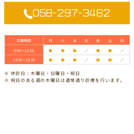
058-297-3462
診療時間
月
火
水
木
金
土
日
9:00～12:30
●
●
●
／
●
●
／
14:30～18:30
●
●
●
／
●
●
／
※ 休診日：木曜日・日曜日・祝日
※ 祝日のある週の木曜日は通常通り診療を行います。