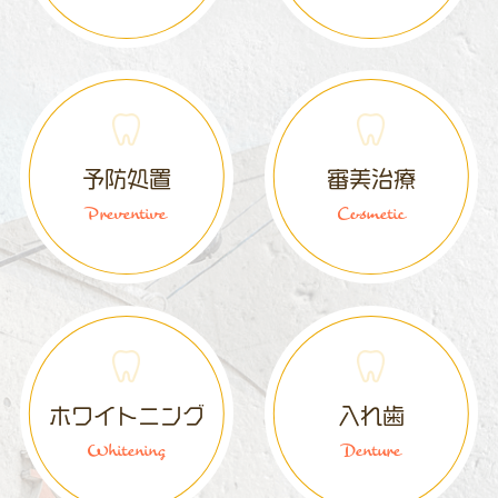
予防処置
審美治療
Preventive
Cosmetic
ホワイトニング
入れ歯
Whitening
Denture