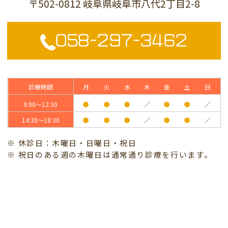
〒502-0812 岐阜県岐阜市八代2丁目2-8
058-297-3462
診療時間
月
火
水
木
金
土
日
9:00～12:30
●
●
●
／
●
●
／
14:30～18:30
●
●
●
／
●
●
／
※ 休診日：木曜日・日曜日・祝日
※ 祝日のある週の木曜日は通常通り診療を行います。